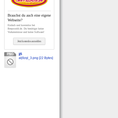
Brauchst du auch eine eigene
Webseite?
Einfach und kostenlos bei
Beepworld.de. Du benötigst keine
Vorkenntnisse und keine Software!
Jetzt kostenlos anmelden
PNG
jj5
alj9zql_3.png
[22 Bytes]