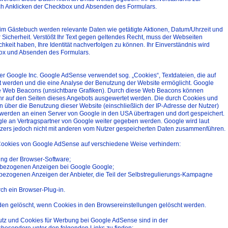
ch Anklicken der Checkbox und Absenden des Formulars.
im Gästebuch werden relevante Daten wie getätigte Aktionen, Datum/Uhrzeit und
r Sicherheit. Verstößt Ihr Text gegen geltendes Recht, muss der Webseiten
keit haben, Ihre Identität nachverfolgen zu können. Ihr Einverständnis wird
ox und Absenden des Formulars.
er Google Inc. Google AdSense verwendet sog. „Cookies“, Textdateien, die auf
 werden und die eine Analyse der Benutzung der Website ermöglicht. Google
 Web Beacons (unsichtbare Grafiken). Durch diese Web Beacons können
hr auf den Seiten dieses Angebots ausgewertet werden. Die durch Cookies und
über die Benutzung dieser Website (einschließlich der IP-Adresse der Nutzer)
werden an einen Server von Google in den USA übertragen und dort gespeichert.
le an Vertragspartner von Google weiter gegeben werden. Google wird laut
tzers jedoch nicht mit anderen vom Nutzer gespeicherten Daten zusammenführen.
r Cookies von Google AdSense auf verschiedene Weise verhindern:
ung der Browser-Software;
enbezogenen Anzeigen bei Google Google;
nbezogenen Anzeigen der Anbieter, die Teil der Selbstregulierungs-Kampagne
ch ein Browser-Plug-in.
rden gelöscht, wenn Cookies in den Browsereinstellungen gelöscht werden.
utz und Cookies für Werbung bei Google AdSense sind in der