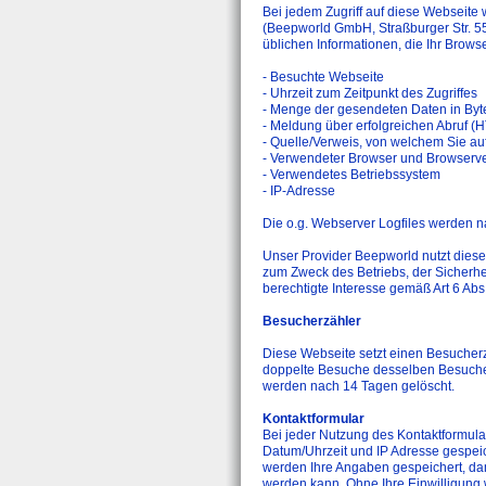
Bei jedem Zugriff auf diese Webseite 
(Beepworld GmbH, Straßburger Str. 55
üblichen Informationen, die Ihr Browse
- Besuchte Webseite
- Uhrzeit zum Zeitpunkt des Zugriffes
- Menge der gesendeten Daten in Byt
- Meldung über erfolgreichen Abruf 
- Quelle/Verweis, von welchem Sie auf
- Verwendeter Browser und Browserv
- Verwendetes Betriebssystem
- IP-Adresse
Die o.g. Webserver Logfiles werden n
Unser Provider Beepworld nutzt diese 
zum Zweck des Betriebs, der Sicherhe
berechtigte Interesse gemäß Art 6 Abs
Besucherzähler
Diese Webseite setzt einen Besucherz
doppelte Besuche desselben Besuche
werden nach 14 Tagen gelöscht.
Kontaktformular
Bei jeder Nutzung des Kontaktformula
Datum/Uhrzeit und IP Adresse gespei
werden Ihre Angaben gespeichert, dam
werden kann. Ohne Ihre Einwilligung w