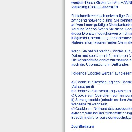
werden. Durch Klicken auf ALLE ANN
Marketing Cookies akzeptiert.
Funktionell/technisch notwendige Cook
zwingend notwendig sind. Sie können 
auf von ihnen getätigte Dienstanford
Youtube Videos. Wenn Sie diese Cookie
dieser Dienste möglicherweise nicht m
möglicher Übermittlung personenbezoge
Nähere Informationen finden Sie in di
Wenn Sie bei Marketing Cookies auf „
Daten und speichern Informationen (z.
Die Verarbeitung erfolgt zur Analyse 
auch die Übermittlung in Drittländer.
Folgende Cookies werden auf dieser 
a) Cookie zur Bestätigung des Cookie-
Mal erscheint)
b) Cookie zur Umschaltung zwischen M
c) Cookie zum Speichern von temporä
d) Sitzungscookie (erlaubt es dem W
Webseite zu wechseln)
e) Cookie zur Nutzung des passwortg
aktiviert, wird bei der Authentifizie
Besuch mehrerer passwortgeschützter
Zugriffsdaten