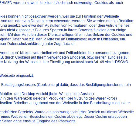
EHMEN werden sowohl funktionell/technisch notwendige Cookies als auch
ies können nicht deaktiviert werden, weil sie zur Funktion der Webseite
von uns oder von Drittanbietern verwendet werden. Sie werden nur als Reaktion
erung gesetzt, wie etwa dem Ausfüllen von Formularen, oder dem Aufrufen eines
s nicht zulassen, z.B. durch Sperren in ihrem Browser, funktionieren einige
ehr. Mit dem Aufrufen dieser Dienste willigen Sie in das Setzen der Cookies und
ner Daten wie z.B. der IP Adresse an Drittanbieter, auch in Drittländer, ein.
eser Datenschutzerklärung unter Zugriffsdaten.
Annehmen“ klicken, verarbeiten wir und Drittanbieter Ihre personenbezogenen
B. durch Cookies) auf Ihrem verwendeten Endgerät, bzw. greifen auf diese zu.
der Nutzung der Webseite. Ihre Einwilligung umfasst nach Art. 49 Abs.1 DSGVO
Webseite eingesetzt:
Bestätigungsfensters (Cookie sorgt dafür, dass das Bestätigungsfenster nur ein
obiler- und Desktop Ansicht (beim Wechsel der Ansicht)
r in den Warenkorb gelegten Produkten (bei Nutzung des Warenkorbs)
ebseiten-Betreiber ausgehend von der Webseite in den Bearbeitungsmodus der
eschützten Bereichs. Wurde ein passwortgeschützter Bereich auf dieser Webseite
rung eines Webseiten-Besuchers ein Cookie abgelegt. Dieser Cookie erlaubt den
 Seiten ohne erneute Eingabe des Passworts.