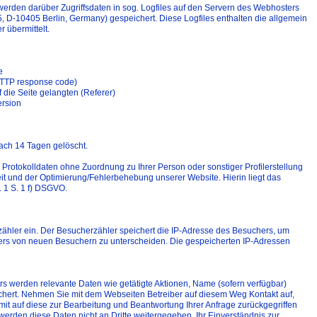
werden darüber Zugriffsdaten in sog. Logfiles auf den Servern des Webhosters
, D-10405 Berlin, Germany) gespeichert. Diese Logfiles enthalten die allgemein
r übermittelt.
e
(HTTP response code)
 die Seite gelangten (Referer)
ersion
ach 14 Tagen gelöscht.
Protokolldaten ohne Zuordnung zu Ihrer Person oder sonstiger Profilerstellung
it und der Optimierung/Fehlerbehebung unserer Website. Hierin liegt das
. 1 S. 1 f) DSGVO.
ähler ein. Der Besucherzähler speichert die IP-Adresse des Besuchers, um
rs von neuen Besuchern zu unterscheiden. Die gespeicherten IP-Adressen
rs werden relevante Daten wie getätigte Aktionen, Name (sofern verfügbar)
chert. Nehmen Sie mit dem Webseiten Betreiber auf diesem Weg Kontakt auf,
it auf diese zur Bearbeitung und Beantwortung Ihrer Anfrage zurückgegriffen
erden diese Daten nicht an Dritte weitergegeben. Ihr Einverständnis zur