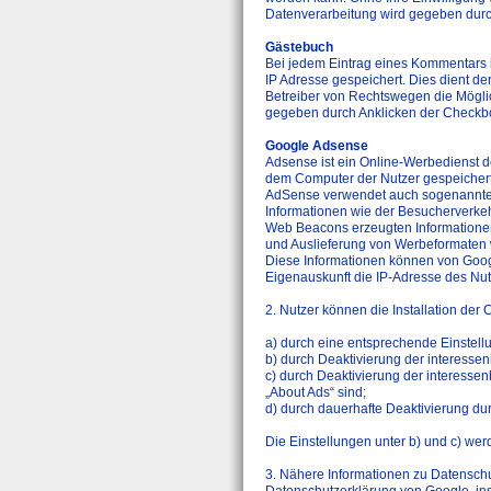
Datenverarbeitung wird gegeben dur
Gästebuch
Bei jedem Eintrag eines Kommentars 
IP Adresse gespeichert. Dies dient de
Betreiber von Rechtswegen die Möglich
gegeben durch Anklicken der Checkb
Google Adsense
Adsense ist ein Online-Werbedienst d
dem Computer der Nutzer gespeichert
AdSense verwendet auch sogenannte
Informationen wie der Besucherverke
Web Beacons erzeugten Informationen 
und Auslieferung von Werbeformaten 
Diese Informationen können von Goog
Eigenauskunft die IP-Adresse des Nu
2. Nutzer können die Installation de
a) durch eine entsprechende Einstell
b) durch Deaktivierung der interess
c) durch Deaktivierung der interesse
„About Ads“ sind;
d) durch dauerhafte Deaktivierung dur
Die Einstellungen unter b) und c) we
3. Nähere Informationen zu Datensch